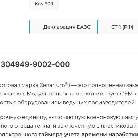
Knv 900
Декларация ЕАЭС
СТ-1 (РФ)
 304949-9002-000
®
орговая марка Xenarium
) — это полноценная за
роскопов. Модуль полностью соответствует OEM
ость с оборудованием ведущих производителей.
орочную единицу, включающую ксеноновую лампу 
ного отвода тепла, и заключенную в пластиковы
 электронного
таймера учета времени наработк