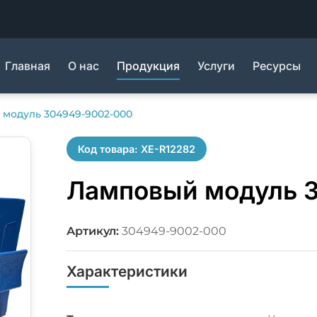
Главная
О нас
Продукция
Услуги
Ресурсы
модуль 304949-9002-000
Код товара: XE-R12282
Ламповый модуль 
Артикул:
304949-9002-000
Характеристики