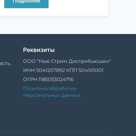
Подробнее
Реквизиты
ООО "Нью Стрим Дистрибьюшен"
асть,
ИНН 5041207892 КПП 504101001
ОГРН 1185053024716
Политика обработки
персональных данных