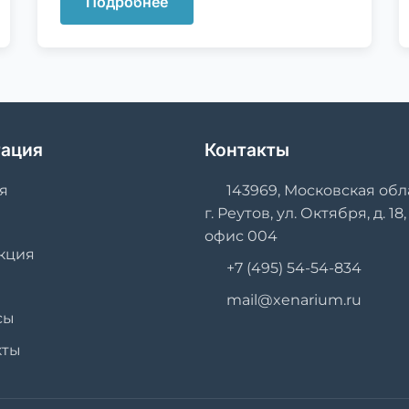
Подробнее
гация
Контакты
я
143969, Московская обл
г. Реутов, ул. Октября, д. 18,
офис 004
кция
+7 (495) 54-54-834
и
mail@xenarium.ru
сы
кты