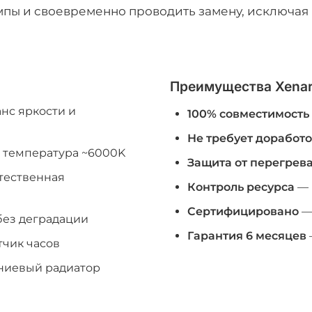
пы и своевременно проводить замену, исключая р
Преимущества Xena
нс яркости и
100% совместимость
Не требует доработ
 температура ~6000K
Защита от перегрев
стественная
Контроль ресурса
— 
Сертифицировано
— 
без деградации
Гарантия 6 месяцев
чик часов
ниевый радиатор