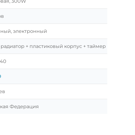
вая, 300W
ов
ный, электронный
 радиатор + пластиковый корпус + таймер
140
9
ев
кая Федерация