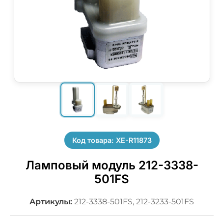
Код товара: XE-R11873
Ламповый модуль 212-3338-
501FS
Артикулы:
212-3338-501FS, 212-3233-501FS